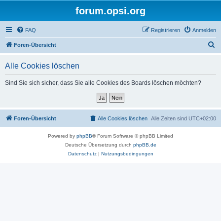
forum.opsi.org
FAQ
Registrieren
Anmelden
S
Foren-Übersicht
u
Alle Cookies löschen
c
h
Sind Sie sich sicher, dass Sie alle Cookies des Boards löschen möchten?
e
Foren-Übersicht
Alle Cookies löschen
Alle Zeiten sind
UTC+02:00
Powered by
phpBB
® Forum Software © phpBB Limited
Deutsche Übersetzung durch
phpBB.de
Datenschutz
|
Nutzungsbedingungen