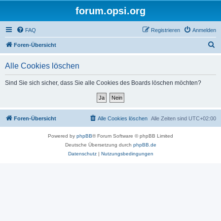
forum.opsi.org
FAQ
Registrieren
Anmelden
S
Foren-Übersicht
u
Alle Cookies löschen
c
h
Sind Sie sich sicher, dass Sie alle Cookies des Boards löschen möchten?
e
Foren-Übersicht
Alle Cookies löschen
Alle Zeiten sind
UTC+02:00
Powered by
phpBB
® Forum Software © phpBB Limited
Deutsche Übersetzung durch
phpBB.de
Datenschutz
|
Nutzungsbedingungen