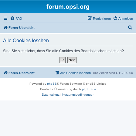
forum.opsi.org
FAQ
Registrieren
Anmelden
S
Foren-Übersicht
u
Alle Cookies löschen
c
h
Sind Sie sich sicher, dass Sie alle Cookies des Boards löschen möchten?
e
Foren-Übersicht
Alle Cookies löschen
Alle Zeiten sind
UTC+02:00
Powered by
phpBB
® Forum Software © phpBB Limited
Deutsche Übersetzung durch
phpBB.de
Datenschutz
|
Nutzungsbedingungen