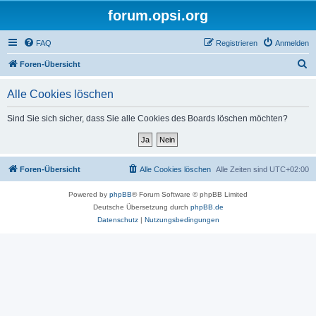
forum.opsi.org
FAQ
Registrieren
Anmelden
S
Foren-Übersicht
u
Alle Cookies löschen
c
h
Sind Sie sich sicher, dass Sie alle Cookies des Boards löschen möchten?
e
Foren-Übersicht
Alle Cookies löschen
Alle Zeiten sind
UTC+02:00
Powered by
phpBB
® Forum Software © phpBB Limited
Deutsche Übersetzung durch
phpBB.de
Datenschutz
|
Nutzungsbedingungen