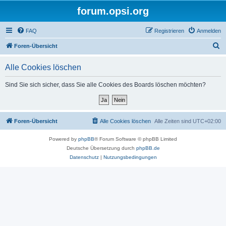
forum.opsi.org
FAQ
Registrieren
Anmelden
S
Foren-Übersicht
u
Alle Cookies löschen
c
h
Sind Sie sich sicher, dass Sie alle Cookies des Boards löschen möchten?
e
Foren-Übersicht
Alle Cookies löschen
Alle Zeiten sind
UTC+02:00
Powered by
phpBB
® Forum Software © phpBB Limited
Deutsche Übersetzung durch
phpBB.de
Datenschutz
|
Nutzungsbedingungen