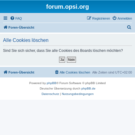
forum.opsi.org
FAQ
Registrieren
Anmelden
S
Foren-Übersicht
u
Alle Cookies löschen
c
h
Sind Sie sich sicher, dass Sie alle Cookies des Boards löschen möchten?
e
Foren-Übersicht
Alle Cookies löschen
Alle Zeiten sind
UTC+02:00
Powered by
phpBB
® Forum Software © phpBB Limited
Deutsche Übersetzung durch
phpBB.de
Datenschutz
|
Nutzungsbedingungen