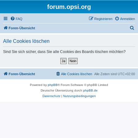
forum.opsi.org
FAQ
Registrieren
Anmelden
S
Foren-Übersicht
u
Alle Cookies löschen
c
h
Sind Sie sich sicher, dass Sie alle Cookies des Boards löschen möchten?
e
Foren-Übersicht
Alle Cookies löschen
Alle Zeiten sind
UTC+02:00
Powered by
phpBB
® Forum Software © phpBB Limited
Deutsche Übersetzung durch
phpBB.de
Datenschutz
|
Nutzungsbedingungen