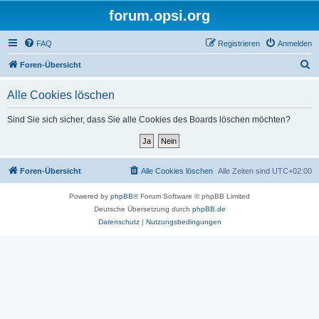
forum.opsi.org
FAQ
Registrieren
Anmelden
S
Foren-Übersicht
u
Alle Cookies löschen
c
h
Sind Sie sich sicher, dass Sie alle Cookies des Boards löschen möchten?
e
Foren-Übersicht
Alle Cookies löschen
Alle Zeiten sind
UTC+02:00
Powered by
phpBB
® Forum Software © phpBB Limited
Deutsche Übersetzung durch
phpBB.de
Datenschutz
|
Nutzungsbedingungen