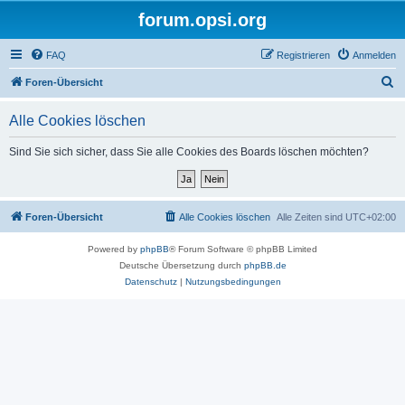
forum.opsi.org
FAQ
Registrieren
Anmelden
S
Foren-Übersicht
u
Alle Cookies löschen
c
h
Sind Sie sich sicher, dass Sie alle Cookies des Boards löschen möchten?
e
Foren-Übersicht
Alle Cookies löschen
Alle Zeiten sind
UTC+02:00
Powered by
phpBB
® Forum Software © phpBB Limited
Deutsche Übersetzung durch
phpBB.de
Datenschutz
|
Nutzungsbedingungen