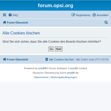
forum.opsi.org
FAQ
Registrieren
Anmelden
S
Foren-Übersicht
u
Alle Cookies löschen
c
h
Sind Sie sich sicher, dass Sie alle Cookies des Boards löschen möchten?
e
Foren-Übersicht
Alle Cookies löschen
Alle Zeiten sind
UTC+02:00
Powered by
phpBB
® Forum Software © phpBB Limited
Deutsche Übersetzung durch
phpBB.de
Datenschutz
|
Nutzungsbedingungen