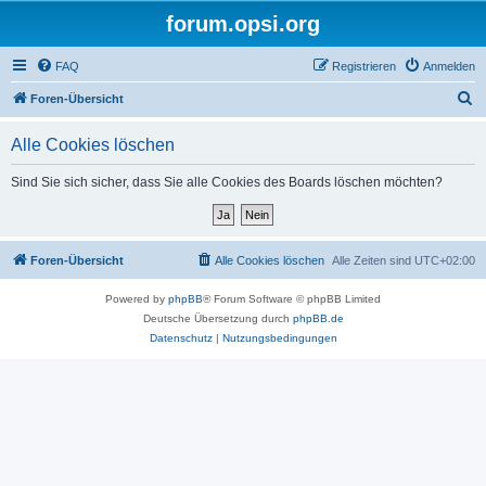
forum.opsi.org
FAQ
Registrieren
Anmelden
S
Foren-Übersicht
u
Alle Cookies löschen
c
h
Sind Sie sich sicher, dass Sie alle Cookies des Boards löschen möchten?
e
Foren-Übersicht
Alle Cookies löschen
Alle Zeiten sind
UTC+02:00
Powered by
phpBB
® Forum Software © phpBB Limited
Deutsche Übersetzung durch
phpBB.de
Datenschutz
|
Nutzungsbedingungen