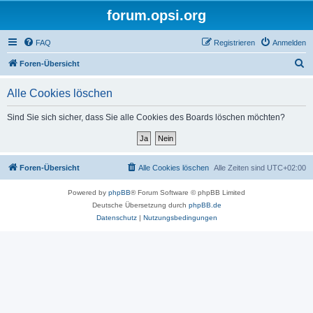
forum.opsi.org
FAQ
Registrieren
Anmelden
S
Foren-Übersicht
u
Alle Cookies löschen
c
h
Sind Sie sich sicher, dass Sie alle Cookies des Boards löschen möchten?
e
Foren-Übersicht
Alle Cookies löschen
Alle Zeiten sind
UTC+02:00
Powered by
phpBB
® Forum Software © phpBB Limited
Deutsche Übersetzung durch
phpBB.de
Datenschutz
|
Nutzungsbedingungen