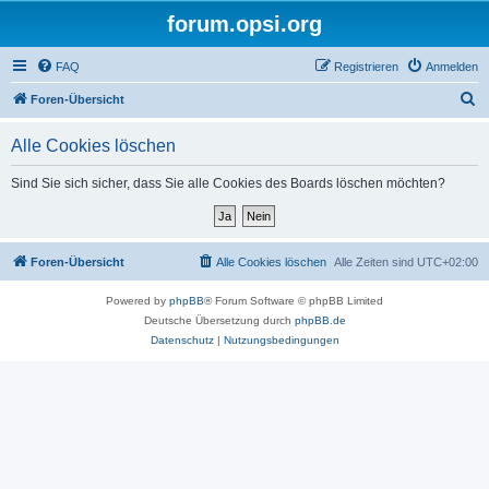
forum.opsi.org
FAQ
Registrieren
Anmelden
S
Foren-Übersicht
u
Alle Cookies löschen
c
h
Sind Sie sich sicher, dass Sie alle Cookies des Boards löschen möchten?
e
Foren-Übersicht
Alle Cookies löschen
Alle Zeiten sind
UTC+02:00
Powered by
phpBB
® Forum Software © phpBB Limited
Deutsche Übersetzung durch
phpBB.de
Datenschutz
|
Nutzungsbedingungen