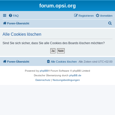
forum.opsi.org
FAQ
Registrieren
Anmelden
S
Foren-Übersicht
u
Alle Cookies löschen
c
h
Sind Sie sich sicher, dass Sie alle Cookies des Boards löschen möchten?
e
Foren-Übersicht
Alle Cookies löschen
Alle Zeiten sind
UTC+02:00
Powered by
phpBB
® Forum Software © phpBB Limited
Deutsche Übersetzung durch
phpBB.de
Datenschutz
|
Nutzungsbedingungen