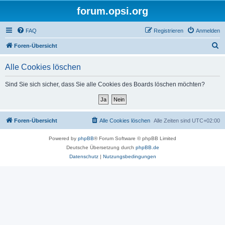
forum.opsi.org
FAQ
Registrieren
Anmelden
S
Foren-Übersicht
u
Alle Cookies löschen
c
h
Sind Sie sich sicher, dass Sie alle Cookies des Boards löschen möchten?
e
Foren-Übersicht
Alle Cookies löschen
Alle Zeiten sind
UTC+02:00
Powered by
phpBB
® Forum Software © phpBB Limited
Deutsche Übersetzung durch
phpBB.de
Datenschutz
|
Nutzungsbedingungen