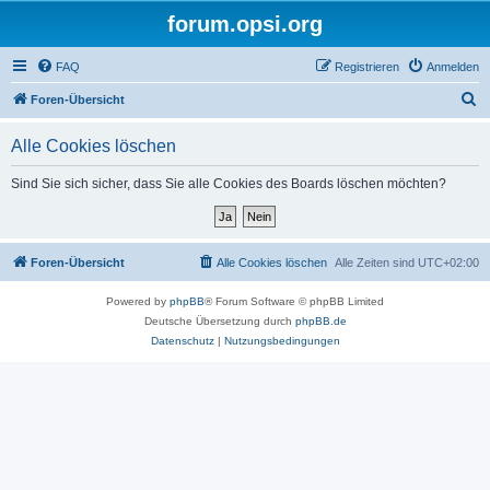
forum.opsi.org
FAQ
Registrieren
Anmelden
S
Foren-Übersicht
u
Alle Cookies löschen
c
h
Sind Sie sich sicher, dass Sie alle Cookies des Boards löschen möchten?
e
Foren-Übersicht
Alle Cookies löschen
Alle Zeiten sind
UTC+02:00
Powered by
phpBB
® Forum Software © phpBB Limited
Deutsche Übersetzung durch
phpBB.de
Datenschutz
|
Nutzungsbedingungen