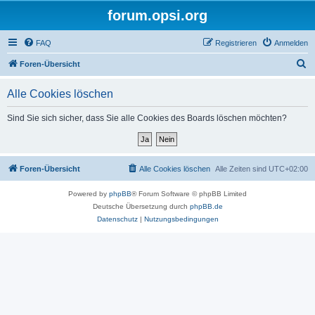
forum.opsi.org
FAQ
Registrieren
Anmelden
S
Foren-Übersicht
u
Alle Cookies löschen
c
h
Sind Sie sich sicher, dass Sie alle Cookies des Boards löschen möchten?
e
Foren-Übersicht
Alle Cookies löschen
Alle Zeiten sind
UTC+02:00
Powered by
phpBB
® Forum Software © phpBB Limited
Deutsche Übersetzung durch
phpBB.de
Datenschutz
|
Nutzungsbedingungen