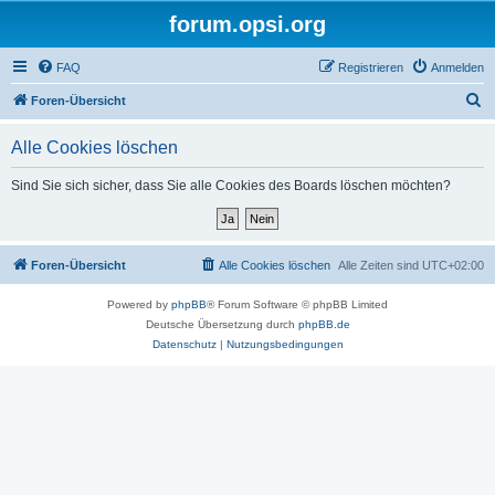
forum.opsi.org
FAQ
Registrieren
Anmelden
S
Foren-Übersicht
u
Alle Cookies löschen
c
h
Sind Sie sich sicher, dass Sie alle Cookies des Boards löschen möchten?
e
Foren-Übersicht
Alle Cookies löschen
Alle Zeiten sind
UTC+02:00
Powered by
phpBB
® Forum Software © phpBB Limited
Deutsche Übersetzung durch
phpBB.de
Datenschutz
|
Nutzungsbedingungen