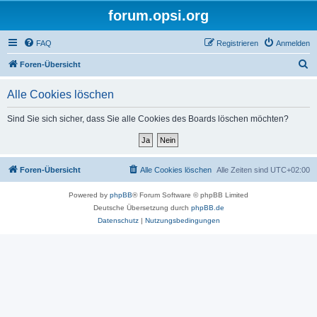
forum.opsi.org
FAQ
Registrieren
Anmelden
S
Foren-Übersicht
u
Alle Cookies löschen
c
h
Sind Sie sich sicher, dass Sie alle Cookies des Boards löschen möchten?
e
Foren-Übersicht
Alle Cookies löschen
Alle Zeiten sind
UTC+02:00
Powered by
phpBB
® Forum Software © phpBB Limited
Deutsche Übersetzung durch
phpBB.de
Datenschutz
|
Nutzungsbedingungen