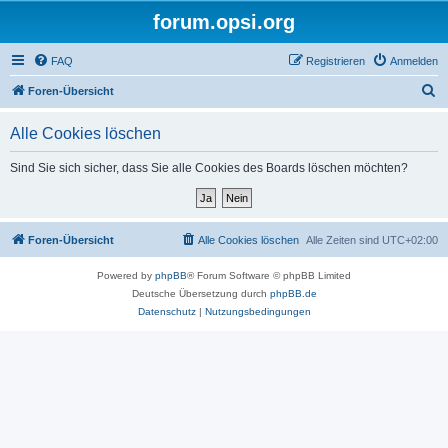
forum.opsi.org
FAQ
Registrieren
Anmelden
S
Foren-Übersicht
u
Alle Cookies löschen
c
h
Sind Sie sich sicher, dass Sie alle Cookies des Boards löschen möchten?
e
Foren-Übersicht
Alle Cookies löschen
Alle Zeiten sind
UTC+02:00
Powered by
phpBB
® Forum Software © phpBB Limited
Deutsche Übersetzung durch
phpBB.de
Datenschutz
|
Nutzungsbedingungen