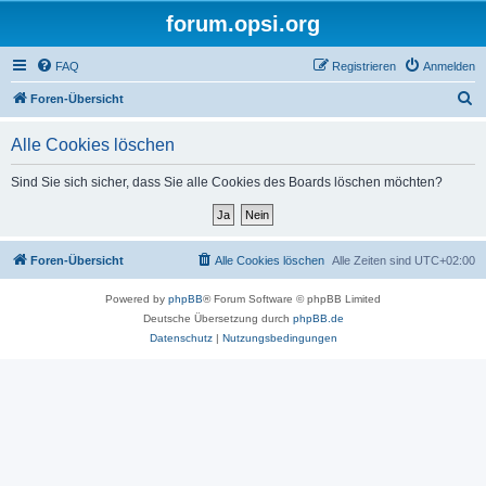
forum.opsi.org
FAQ
Registrieren
Anmelden
S
Foren-Übersicht
u
Alle Cookies löschen
c
h
Sind Sie sich sicher, dass Sie alle Cookies des Boards löschen möchten?
e
Foren-Übersicht
Alle Cookies löschen
Alle Zeiten sind
UTC+02:00
Powered by
phpBB
® Forum Software © phpBB Limited
Deutsche Übersetzung durch
phpBB.de
Datenschutz
|
Nutzungsbedingungen