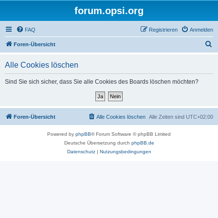
forum.opsi.org
FAQ
Registrieren
Anmelden
S
Foren-Übersicht
u
Alle Cookies löschen
c
h
Sind Sie sich sicher, dass Sie alle Cookies des Boards löschen möchten?
e
Foren-Übersicht
Alle Cookies löschen
Alle Zeiten sind
UTC+02:00
Powered by
phpBB
® Forum Software © phpBB Limited
Deutsche Übersetzung durch
phpBB.de
Datenschutz
|
Nutzungsbedingungen