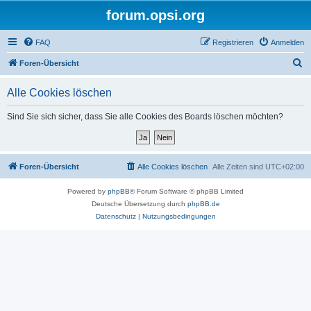
forum.opsi.org
FAQ
Registrieren
Anmelden
S
Foren-Übersicht
u
Alle Cookies löschen
c
h
Sind Sie sich sicher, dass Sie alle Cookies des Boards löschen möchten?
e
Foren-Übersicht
Alle Cookies löschen
Alle Zeiten sind
UTC+02:00
Powered by
phpBB
® Forum Software © phpBB Limited
Deutsche Übersetzung durch
phpBB.de
Datenschutz
|
Nutzungsbedingungen