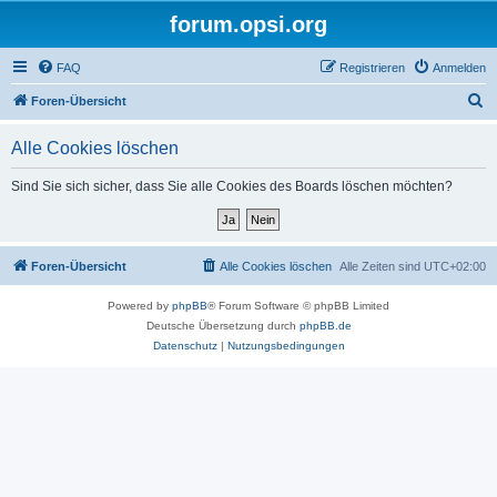
forum.opsi.org
FAQ
Registrieren
Anmelden
S
Foren-Übersicht
u
Alle Cookies löschen
c
h
Sind Sie sich sicher, dass Sie alle Cookies des Boards löschen möchten?
e
Foren-Übersicht
Alle Cookies löschen
Alle Zeiten sind
UTC+02:00
Powered by
phpBB
® Forum Software © phpBB Limited
Deutsche Übersetzung durch
phpBB.de
Datenschutz
|
Nutzungsbedingungen