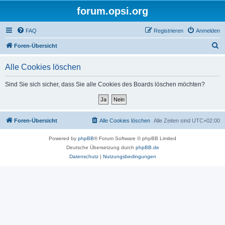
forum.opsi.org
FAQ
Registrieren
Anmelden
S
Foren-Übersicht
u
Alle Cookies löschen
c
h
Sind Sie sich sicher, dass Sie alle Cookies des Boards löschen möchten?
e
Foren-Übersicht
Alle Cookies löschen
Alle Zeiten sind
UTC+02:00
Powered by
phpBB
® Forum Software © phpBB Limited
Deutsche Übersetzung durch
phpBB.de
Datenschutz
|
Nutzungsbedingungen