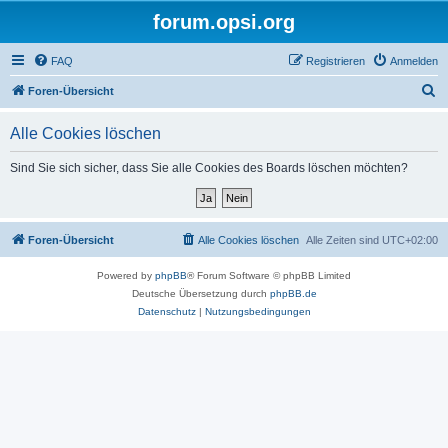
forum.opsi.org
FAQ
Registrieren
Anmelden
S
Foren-Übersicht
u
Alle Cookies löschen
c
h
Sind Sie sich sicher, dass Sie alle Cookies des Boards löschen möchten?
e
Foren-Übersicht
Alle Cookies löschen
Alle Zeiten sind
UTC+02:00
Powered by
phpBB
® Forum Software © phpBB Limited
Deutsche Übersetzung durch
phpBB.de
Datenschutz
|
Nutzungsbedingungen