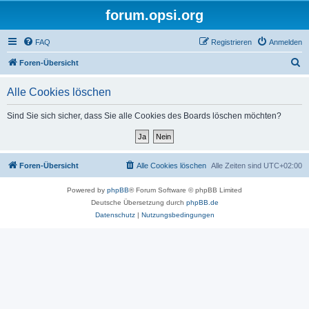
forum.opsi.org
FAQ
Registrieren
Anmelden
S
Foren-Übersicht
u
Alle Cookies löschen
c
h
Sind Sie sich sicher, dass Sie alle Cookies des Boards löschen möchten?
e
Foren-Übersicht
Alle Cookies löschen
Alle Zeiten sind
UTC+02:00
Powered by
phpBB
® Forum Software © phpBB Limited
Deutsche Übersetzung durch
phpBB.de
Datenschutz
|
Nutzungsbedingungen