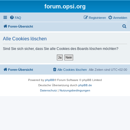
forum.opsi.org
FAQ
Registrieren
Anmelden
S
Foren-Übersicht
u
Alle Cookies löschen
c
h
Sind Sie sich sicher, dass Sie alle Cookies des Boards löschen möchten?
e
Foren-Übersicht
Alle Cookies löschen
Alle Zeiten sind
UTC+02:00
Powered by
phpBB
® Forum Software © phpBB Limited
Deutsche Übersetzung durch
phpBB.de
Datenschutz
|
Nutzungsbedingungen