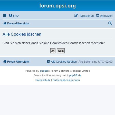
forum.opsi.org
FAQ
Registrieren
Anmelden
S
Foren-Übersicht
u
Alle Cookies löschen
c
h
Sind Sie sich sicher, dass Sie alle Cookies des Boards löschen möchten?
e
Foren-Übersicht
Alle Cookies löschen
Alle Zeiten sind
UTC+02:00
Powered by
phpBB
® Forum Software © phpBB Limited
Deutsche Übersetzung durch
phpBB.de
Datenschutz
|
Nutzungsbedingungen