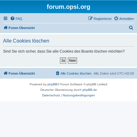
forum.opsi.org
FAQ
Registrieren
Anmelden
S
Foren-Übersicht
u
Alle Cookies löschen
c
h
Sind Sie sich sicher, dass Sie alle Cookies des Boards löschen möchten?
e
Foren-Übersicht
Alle Cookies löschen
Alle Zeiten sind
UTC+02:00
Powered by
phpBB
® Forum Software © phpBB Limited
Deutsche Übersetzung durch
phpBB.de
Datenschutz
|
Nutzungsbedingungen