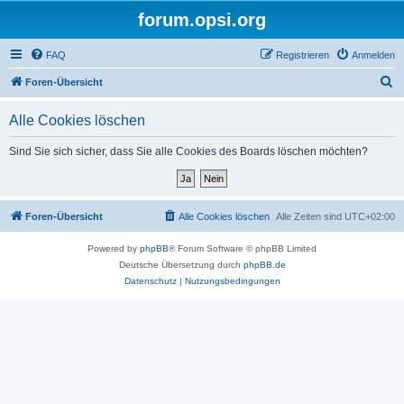
forum.opsi.org
FAQ
Registrieren
Anmelden
S
Foren-Übersicht
u
Alle Cookies löschen
c
h
Sind Sie sich sicher, dass Sie alle Cookies des Boards löschen möchten?
e
Foren-Übersicht
Alle Cookies löschen
Alle Zeiten sind
UTC+02:00
Powered by
phpBB
® Forum Software © phpBB Limited
Deutsche Übersetzung durch
phpBB.de
Datenschutz
|
Nutzungsbedingungen