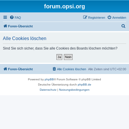
forum.opsi.org
FAQ
Registrieren
Anmelden
S
Foren-Übersicht
u
Alle Cookies löschen
c
h
Sind Sie sich sicher, dass Sie alle Cookies des Boards löschen möchten?
e
Foren-Übersicht
Alle Cookies löschen
Alle Zeiten sind
UTC+02:00
Powered by
phpBB
® Forum Software © phpBB Limited
Deutsche Übersetzung durch
phpBB.de
Datenschutz
|
Nutzungsbedingungen