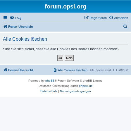
forum.opsi.org
FAQ
Registrieren
Anmelden
S
Foren-Übersicht
u
Alle Cookies löschen
c
h
Sind Sie sich sicher, dass Sie alle Cookies des Boards löschen möchten?
e
Foren-Übersicht
Alle Cookies löschen
Alle Zeiten sind
UTC+02:00
Powered by
phpBB
® Forum Software © phpBB Limited
Deutsche Übersetzung durch
phpBB.de
Datenschutz
|
Nutzungsbedingungen