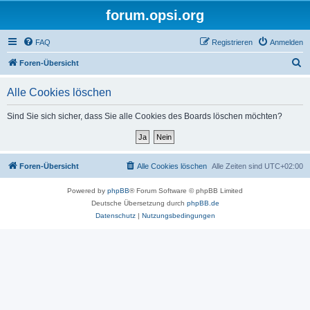
forum.opsi.org
FAQ
Registrieren
Anmelden
S
Foren-Übersicht
u
Alle Cookies löschen
c
h
Sind Sie sich sicher, dass Sie alle Cookies des Boards löschen möchten?
e
Foren-Übersicht
Alle Cookies löschen
Alle Zeiten sind
UTC+02:00
Powered by
phpBB
® Forum Software © phpBB Limited
Deutsche Übersetzung durch
phpBB.de
Datenschutz
|
Nutzungsbedingungen