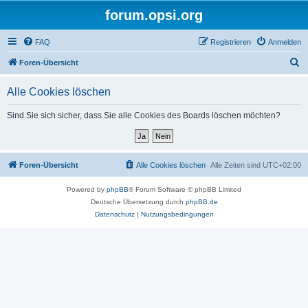
forum.opsi.org
FAQ
Registrieren
Anmelden
S
Foren-Übersicht
u
Alle Cookies löschen
c
h
Sind Sie sich sicher, dass Sie alle Cookies des Boards löschen möchten?
e
Foren-Übersicht
Alle Cookies löschen
Alle Zeiten sind
UTC+02:00
Powered by
phpBB
® Forum Software © phpBB Limited
Deutsche Übersetzung durch
phpBB.de
Datenschutz
|
Nutzungsbedingungen