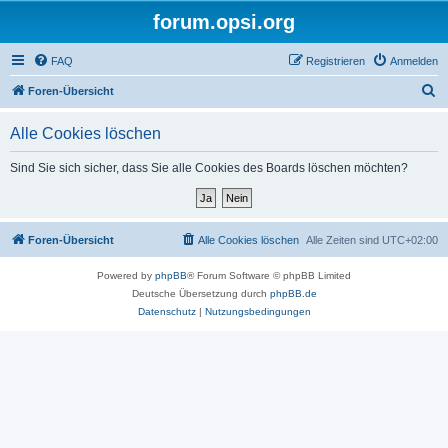
forum.opsi.org
FAQ
Registrieren
Anmelden
S
Foren-Übersicht
u
Alle Cookies löschen
c
h
Sind Sie sich sicher, dass Sie alle Cookies des Boards löschen möchten?
e
Foren-Übersicht
Alle Cookies löschen
Alle Zeiten sind
UTC+02:00
Powered by
phpBB
® Forum Software © phpBB Limited
Deutsche Übersetzung durch
phpBB.de
Datenschutz
|
Nutzungsbedingungen