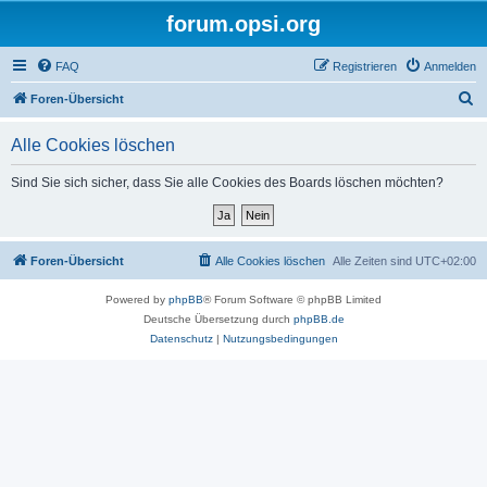
forum.opsi.org
FAQ
Registrieren
Anmelden
S
Foren-Übersicht
u
Alle Cookies löschen
c
h
Sind Sie sich sicher, dass Sie alle Cookies des Boards löschen möchten?
e
Foren-Übersicht
Alle Cookies löschen
Alle Zeiten sind
UTC+02:00
Powered by
phpBB
® Forum Software © phpBB Limited
Deutsche Übersetzung durch
phpBB.de
Datenschutz
|
Nutzungsbedingungen