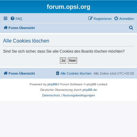
forum.opsi.org
FAQ
Registrieren
Anmelden
S
Foren-Übersicht
u
Alle Cookies löschen
c
h
Sind Sie sich sicher, dass Sie alle Cookies des Boards löschen möchten?
e
Foren-Übersicht
Alle Cookies löschen
Alle Zeiten sind
UTC+02:00
Powered by
phpBB
® Forum Software © phpBB Limited
Deutsche Übersetzung durch
phpBB.de
Datenschutz
|
Nutzungsbedingungen