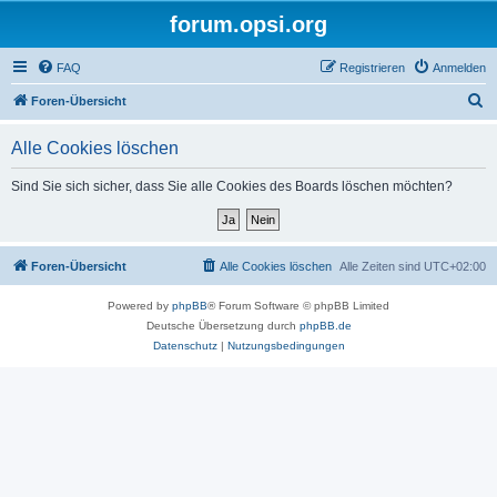
forum.opsi.org
FAQ
Registrieren
Anmelden
S
Foren-Übersicht
u
Alle Cookies löschen
c
h
Sind Sie sich sicher, dass Sie alle Cookies des Boards löschen möchten?
e
Foren-Übersicht
Alle Cookies löschen
Alle Zeiten sind
UTC+02:00
Powered by
phpBB
® Forum Software © phpBB Limited
Deutsche Übersetzung durch
phpBB.de
Datenschutz
|
Nutzungsbedingungen