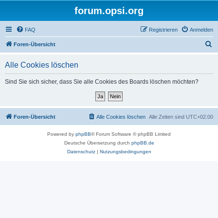
forum.opsi.org
FAQ
Registrieren
Anmelden
S
Foren-Übersicht
u
Alle Cookies löschen
c
h
Sind Sie sich sicher, dass Sie alle Cookies des Boards löschen möchten?
e
Foren-Übersicht
Alle Cookies löschen
Alle Zeiten sind
UTC+02:00
Powered by
phpBB
® Forum Software © phpBB Limited
Deutsche Übersetzung durch
phpBB.de
Datenschutz
|
Nutzungsbedingungen