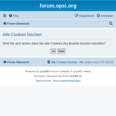
forum.opsi.org
FAQ
Registrieren
Anmelden
S
Foren-Übersicht
u
Alle Cookies löschen
c
h
Sind Sie sich sicher, dass Sie alle Cookies des Boards löschen möchten?
e
Foren-Übersicht
Alle Cookies löschen
Alle Zeiten sind
UTC+02:00
Powered by
phpBB
® Forum Software © phpBB Limited
Deutsche Übersetzung durch
phpBB.de
Datenschutz
|
Nutzungsbedingungen