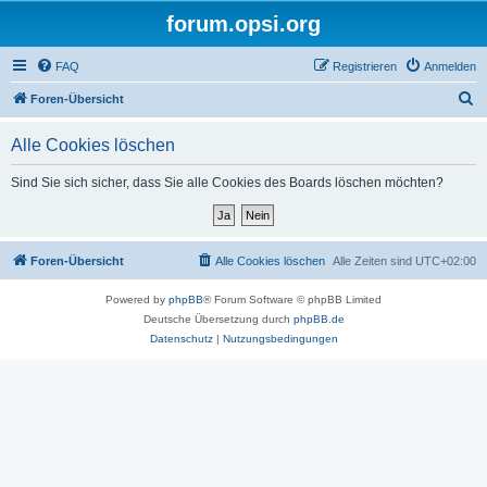
forum.opsi.org
FAQ
Registrieren
Anmelden
S
Foren-Übersicht
u
Alle Cookies löschen
c
h
Sind Sie sich sicher, dass Sie alle Cookies des Boards löschen möchten?
e
Foren-Übersicht
Alle Cookies löschen
Alle Zeiten sind
UTC+02:00
Powered by
phpBB
® Forum Software © phpBB Limited
Deutsche Übersetzung durch
phpBB.de
Datenschutz
|
Nutzungsbedingungen