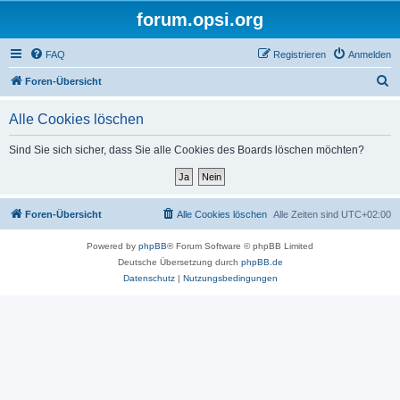
forum.opsi.org
FAQ
Registrieren
Anmelden
S
Foren-Übersicht
u
Alle Cookies löschen
c
h
Sind Sie sich sicher, dass Sie alle Cookies des Boards löschen möchten?
e
Foren-Übersicht
Alle Cookies löschen
Alle Zeiten sind
UTC+02:00
Powered by
phpBB
® Forum Software © phpBB Limited
Deutsche Übersetzung durch
phpBB.de
Datenschutz
|
Nutzungsbedingungen