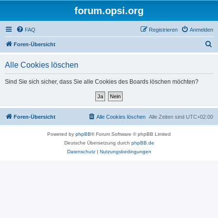
forum.opsi.org
FAQ
Registrieren
Anmelden
S
Foren-Übersicht
u
Alle Cookies löschen
c
h
Sind Sie sich sicher, dass Sie alle Cookies des Boards löschen möchten?
e
Foren-Übersicht
Alle Cookies löschen
Alle Zeiten sind
UTC+02:00
Powered by
phpBB
® Forum Software © phpBB Limited
Deutsche Übersetzung durch
phpBB.de
Datenschutz
|
Nutzungsbedingungen