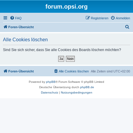
forum.opsi.org
FAQ
Registrieren
Anmelden
S
Foren-Übersicht
u
Alle Cookies löschen
c
h
Sind Sie sich sicher, dass Sie alle Cookies des Boards löschen möchten?
e
Foren-Übersicht
Alle Cookies löschen
Alle Zeiten sind
UTC+02:00
Powered by
phpBB
® Forum Software © phpBB Limited
Deutsche Übersetzung durch
phpBB.de
Datenschutz
|
Nutzungsbedingungen