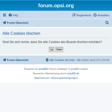
forum.opsi.org
FAQ
Registrieren
Anmelden
S
Foren-Übersicht
u
Alle Cookies löschen
c
h
Sind Sie sich sicher, dass Sie alle Cookies des Boards löschen möchten?
e
Foren-Übersicht
Alle Cookies löschen
Alle Zeiten sind
UTC+02:00
Powered by
phpBB
® Forum Software © phpBB Limited
Deutsche Übersetzung durch
phpBB.de
Datenschutz
|
Nutzungsbedingungen