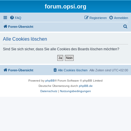
forum.opsi.org
FAQ
Registrieren
Anmelden
S
Foren-Übersicht
u
Alle Cookies löschen
c
h
Sind Sie sich sicher, dass Sie alle Cookies des Boards löschen möchten?
e
Foren-Übersicht
Alle Cookies löschen
Alle Zeiten sind
UTC+02:00
Powered by
phpBB
® Forum Software © phpBB Limited
Deutsche Übersetzung durch
phpBB.de
Datenschutz
|
Nutzungsbedingungen