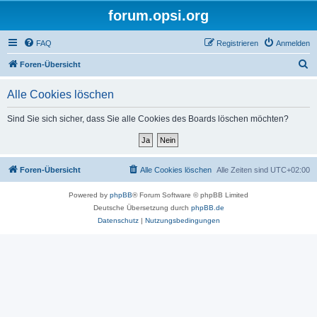
forum.opsi.org
FAQ
Registrieren
Anmelden
S
Foren-Übersicht
u
Alle Cookies löschen
c
h
Sind Sie sich sicher, dass Sie alle Cookies des Boards löschen möchten?
e
Foren-Übersicht
Alle Cookies löschen
Alle Zeiten sind
UTC+02:00
Powered by
phpBB
® Forum Software © phpBB Limited
Deutsche Übersetzung durch
phpBB.de
Datenschutz
|
Nutzungsbedingungen