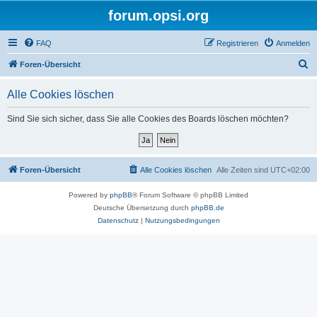
forum.opsi.org
FAQ
Registrieren
Anmelden
S
Foren-Übersicht
u
Alle Cookies löschen
c
h
Sind Sie sich sicher, dass Sie alle Cookies des Boards löschen möchten?
e
Foren-Übersicht
Alle Cookies löschen
Alle Zeiten sind
UTC+02:00
Powered by
phpBB
® Forum Software © phpBB Limited
Deutsche Übersetzung durch
phpBB.de
Datenschutz
|
Nutzungsbedingungen