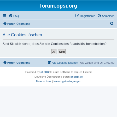
forum.opsi.org
FAQ
Registrieren
Anmelden
S
Foren-Übersicht
u
Alle Cookies löschen
c
h
Sind Sie sich sicher, dass Sie alle Cookies des Boards löschen möchten?
e
Foren-Übersicht
Alle Cookies löschen
Alle Zeiten sind
UTC+02:00
Powered by
phpBB
® Forum Software © phpBB Limited
Deutsche Übersetzung durch
phpBB.de
Datenschutz
|
Nutzungsbedingungen